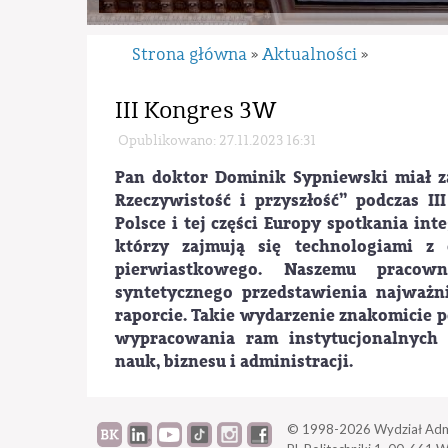
Strona główna
Aktualności
»
»
III Kongres 3W
Opublikowano: 27.11.2023 16:31
Pan doktor Dominik Sypniewski miał z
Rzeczywistość i przyszłość” podczas 
Polsce i tej części Europy spotkania in
którzy zajmują się technologiami z
pierwiastkowego. Naszemu pracow
syntetycznego przedstawienia najważn
raporcie. Takie wydarzenie znakomicie
wypracowania ram instytucjonalnych 
nauk, biznesu i administracji.
© 1998-2026
Wydział Adm