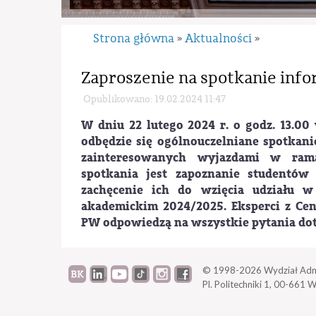
Strona główna
Aktualności
»
»
Zaproszenie na spotkanie inf
Opublikowano: 19.02.2024 11:47
W dniu 22 lutego 2024 r. o godz. 13.00
odbędzie się ogólnouczelniane spotkan
zainteresowanych wyjazdami w ram
spotkania jest zapoznanie studentów
zachęcenie ich do wzięcia udziału 
akademickim 2024/2025. Eksperci z C
PW odpowiedzą na wszystkie pytania dot
© 1998-2026
Wydział Adm
Pl. Politechniki 1,
00-661 W