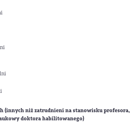
ni
i
lni
lni
i
h (innych niż zatrudnieni na stanowisku profesora,
 naukowy doktora habilitowanego)