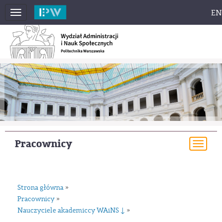
EN
Toggle
navigation
Pracownicy
Togg
navi
Strona główna
»
Pracownicy
»
Nauczyciele akademiccy WAiNS ↓
»