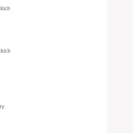
skich
skich
ty