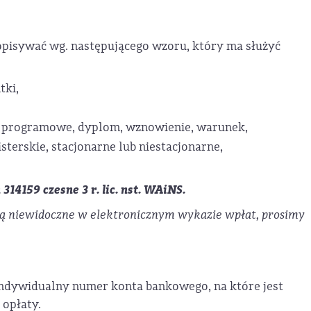
pisywać wg. następującego wzoru, który ma służyć
tki,
ice programowe, dyplom, wznowienie, warunek,
isterskie, stacjonarne lub niestacjonarne,
14159 czesne 3 r. lic. nst. WAiNS.
są niewidoczne w elektronicznym wykazie wpłat, prosimy
ndywidualny numer konta bankowego, na które jest
opłaty.