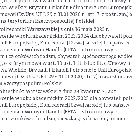
j, o którym mowa w art. 10 ust. 1 lit. b lub lit. d Umowy o
 Wielkiej Brytanii i Irlandii Północnej z Unii Europejski
wej (Dz.Urz. UE L 29 z 31.01.2020 r., str. 7, z późn. zm.) 
 na terytorium Rzeczypospolitej Polskiej
olitechniki Warszawskiej z dnia 16 maja 2023 r.
ałcenie w roku akademickim 2023/2024 dla obywateli pol
nii Europejskiej, Konfederacji Szwajcarskiej lub państw
zumienia o Wolnym Handlu (EFTA) – stron umowy o
 i członków ich rodzin, obywateli Zjednoczonego Król
j, o którym mowa w art. 10 ust. 1 lit. b lub lit. d Umowy o
 Wielkiej Brytanii i Irlandii Północnej z Unii Europejski
owej (Dz. Urz. UE L 29 z 31.01.2020, str. 7) oraz członków
m Rzeczypospolitej Polskiej
olitechniki Warszawskiej z dnia 28 kwietnia 2022 r.
ałcenie w roku akademickim 2022/2023 dla obywateli pol
nii Europejskiej, Konfederacji Szwajcarskiej lub państw
zumienia o Wolnym Handlu (EFTA) – stron umowy o
 i członków ich rodzin, mieszkających na terytorium