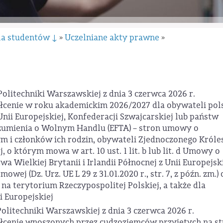
la studentów ↓
Uczelniane akty prawne
»
»
olitechniki Warszawskiej z dnia 3 czerwca 2026 r.
ałcenie w roku akademickim 2026/2027 dla obywateli pol
nii Europejskiej, Konfederacji Szwajcarskiej lub państw
zumienia o Wolnym Handlu (EFTA) – stron umowy o
 i członków ich rodzin, obywateli Zjednoczonego Król
j, o którym mowa w art. 10 ust. 1 lit. b lub lit. d Umowy o
 Wielkiej Brytanii i Irlandii Północnej z Unii Europejski
wej (Dz. Urz. UE L 29 z 31.01.2020 r., str. 7, z późn. zm.) 
na terytorium Rzeczypospolitej Polskiej, a także dla
 Europejskiej
olitechniki Warszawskiej z dnia 3 czerwca 2026 r.
ałcenie wnoszonych przez cudzoziemców przyjętych na st