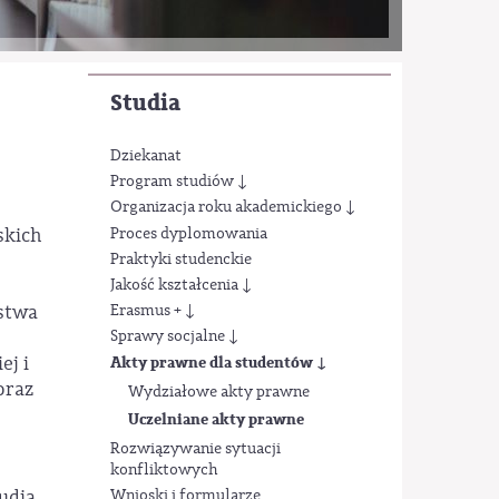
Studia
Dziekanat
Program studiów ↓
Organizacja roku akademickiego ↓
Proces dyplomowania
skich
Praktyki studenckie
Jakość kształcenia ↓
estwa
Erasmus + ↓
Sprawy socjalne ↓
ej i
Akty prawne dla studentów ↓
oraz
Wydziałowe akty prawne
Uczelniane akty prawne
Rozwiązywanie sytuacji
konfliktowych
udia
Wnioski i formularze