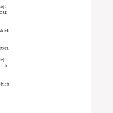
ej i
oraz
skich
estwa
ej i
 ich
skich