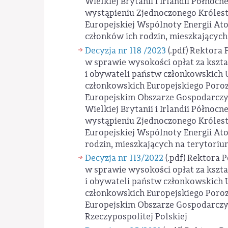
Wielkiej Brytanii i Irlandii Północne
wystąpieniu Zjednoczonego Królestwa
Europejskiej Wspólnoty Energii Atomo
członków ich rodzin, mieszkających
Decyzja nr 118 /2023
(.pdf)
Rektora P
w sprawie wysokości opłat za kszt
i obywateli państw członkowskich U
członkowskich Europejskiego Poro
Europejskim Obszarze Gospodarczym
Wielkiej Brytanii i Irlandii Północne
wystąpieniu Zjednoczonego Królestwa
Europejskiej Wspólnoty Energii Atom
rodzin, mieszkających na terytoriu
Decyzja nr 113/2022
(.pdf)
Rektora P
w sprawie wysokości opłat za kszt
i obywateli państw członkowskich U
członkowskich Europejskiego Poro
Europejskim Obszarze Gospodarczym
Rzeczypospolitej Polskiej