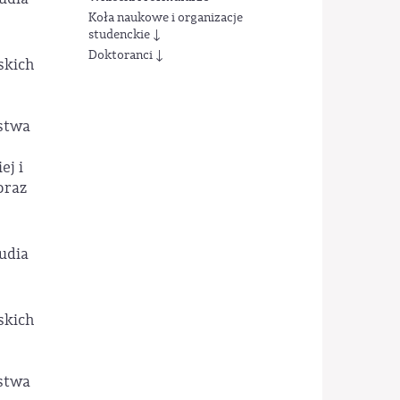
Koła naukowe i organizacje
studenckie ↓
Doktoranci ↓
skich
estwa
ej i
oraz
udia
skich
estwa