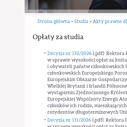
Strona główna
Studia
Akty prawne d
»
»
Opłaty za studia
Decyzja nr 132/2026
(.pdf)
Rektora P
w sprawie wysokości opłat za kszt
i obywateli państw członkowskich U
członkowskich Europejskiego Poro
Europejskim Obszarze Gospodarczym
Wielkiej Brytanii i Irlandii Północne
wystąpieniu Zjednoczonego Królestwa
Europejskiej Wspólnoty Energii Atomo
członków ich rodzin, mieszkających 
rezydentów długoterminowych Unii
Decyzja nr 131/2026
(.pdf)
Rektora P
w sprawie wysokości opłat za kszt