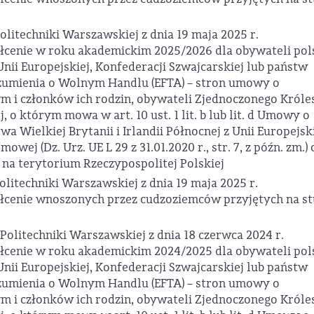
litechniki Warszawskiej z dnia 19 maja 2025 r.
ałcenie w roku akademickim 2025/2026 dla obywateli pol
nii Europejskiej, Konfederacji Szwajcarskiej lub państw
zumienia o Wolnym Handlu (EFTA) – stron umowy o
 i członków ich rodzin, obywateli Zjednoczonego Król
j, o którym mowa w art. 10 ust. 1 lit. b lub lit. d Umowy o
 Wielkiej Brytanii i Irlandii Północnej z Unii Europejski
wej (Dz. Urz. UE L 29 z 31.01.2020 r., str. 7, z późn. zm.) 
 na terytorium Rzeczypospolitej Polskiej
litechniki Warszawskiej z dnia 19 maja 2025 r.
ałcenie wnoszonych przez cudzoziemców przyjętych na st
Politechniki Warszawskiej z dnia 18 czerwca 2024 r.
ałcenie w roku akademickim 2024/2025 dla obywateli pol
nii Europejskiej, Konfederacji Szwajcarskiej lub państw
zumienia o Wolnym Handlu (EFTA) – stron umowy o
 i członków ich rodzin, obywateli Zjednoczonego Król