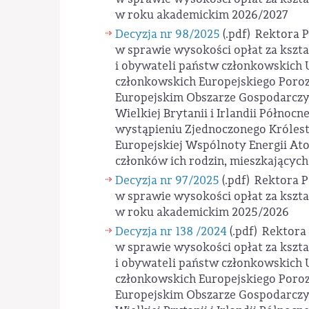
w roku akademickim 2026/2027
Decyzja nr 98/2025
(.pdf)
Rektora Po
w sprawie wysokości opłat za kszt
i obywateli państw członkowskich U
członkowskich Europejskiego Poro
Europejskim Obszarze Gospodarczym
Wielkiej Brytanii i Irlandii Północne
wystąpieniu Zjednoczonego Królestwa
Europejskiej Wspólnoty Energii Atomo
członków ich rodzin, mieszkających
Decyzja nr 97/2025
(.pdf)
Rektora Po
w sprawie wysokości opłat za kszt
w roku akademickim 2025/2026
Decyzja nr 138 /2024
(.pdf)
Rektora 
w sprawie wysokości opłat za kszt
i obywateli państw członkowskich U
członkowskich Europejskiego Poro
Europejskim Obszarze Gospodarczym