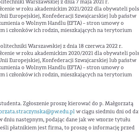
litechniki Warszawskiej z dnia 7 maja 2021 r.
ałcenie w roku akademickim 2021/2022 dla obywateli pol
nii Europejskiej, Konfederacji Szwajcarskiej lub państw
zumienia o Wolnym Handlu (EFTA) – stron umowy o
 i członków ich rodzin, mieszkających na terytorium
olitechniki Warszawskiej z dnia 18 czerwca 2022 r.
ałcenie w roku akademickim 2020/2021 dla obywateli pol
nii Europejskiej, Konfederacji Szwajcarskiej lub państw
zumienia o Wolnym Handlu (EFTA) – stron umowy o
 i członków ich rodzin, mieszkających na terytorium
udenta. Zgłoszenie proszę kierować do p. Małgorzatą
orzata.straczynska@pw.edu.pl
w ciągu siedmiu dni od da
 w dniu następnym, podając dane jak we wzorze tytułu
śli płatnikiem jest firma, to proszę o informację przed