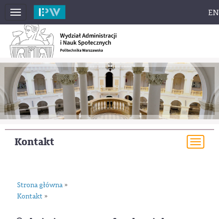
EN
Toggle
navigation
Kontakt
Togg
navi
Strona główna
»
Kontakt
»