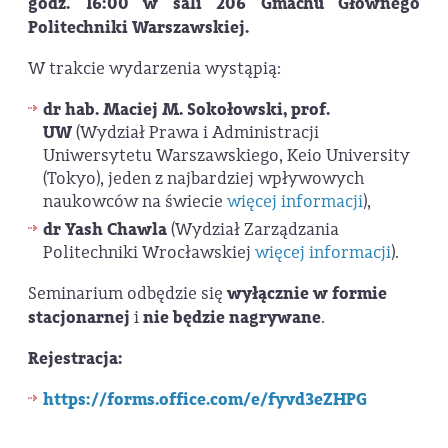
godz. 16:00
w sali 206 Gmachu Głównego
Politechniki Warszawskiej.
W trakcie wydarzenia wystąpią:
dr hab. Maciej M. Sokołowski
, prof.
UW
(Wydział Prawa i Administracji
Uniwersytetu Warszawskiego, Keio University
(Tokyo), jeden z najbardziej wpływowych
naukowców na świecie
więcej informacji
),
dr Yash Chawla
(Wydział Zarządzania
Politechniki Wrocławskiej
więcej informacji
).
Seminarium odbędzie się
wyłącznie w formie
stacjonarnej
i
nie będzie nagrywane
.
Rejestracja:
https://forms.office.com/e/fyvd3eZHPG