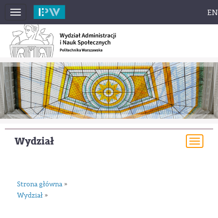
EN
Toggle
navigation
Wydział
Togg
navi
Strona główna
»
Wydział
»